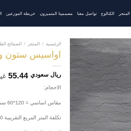
المتجر
الكتالوج
تواصل معنا
مصممينا المتميزون
خريطة الموزعين
ال
الرئيسية
/
المتجر
/
الصفائح الطي
اواسيس ستون وا
55.44
ريال سعودي
غي
الاحجام:
مقاس اساسي = 120*60 سم
تكلفة المتر المربع التقريبية 77.00 ر.س