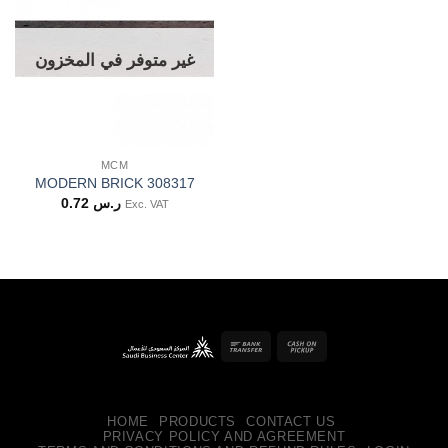
غير متوفر في المخزون
MCM
MODERN BRICK 308317
0.72
ر.س
Exc. VAT
Bank
Cash
Transfer
on
Pickup
HOME
PRODUCTS
CONTACT US
PRIVACY POLICY AND AGREEMENT